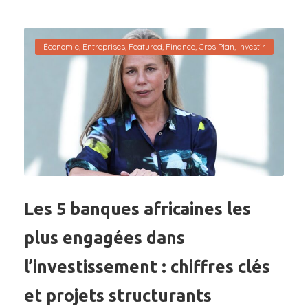
Économie
,
Entreprises
,
Featured
,
Finance
,
Gros Plan
,
Investir
Les 5 banques africaines les
plus engagées dans
l’investissement : chiffres clés
et projets structurants