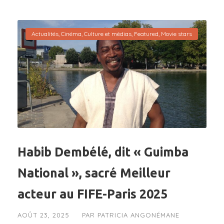
Actualités
,
Cinéma
,
Culture et médias
,
Featured
,
Movie stars
Habib Dembélé, dit « Guimba
National », sacré Meilleur
acteur au FIFE-Paris 2025
AOÛT 23, 2025
PAR
PATRICIA ANGONÉMANE