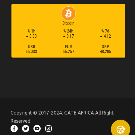
Bitcoin
% 1h
% 24h
% 7d
0.03
0.17
4.12
USD
EUR
GBP
65,033
56,257
48,205
Copyright © 2017-2024, GATE AFRICA All Right
Reserved