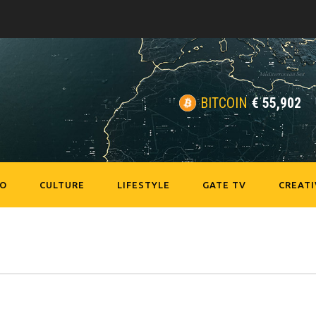
BITCOIN
€
55,902
EO
CULTURE
LIFESTYLE
GATE TV
CREATI