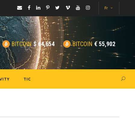
Fr
BITCOIN
$
64,654
BITCOIN
€
55,902
VITY
TIC